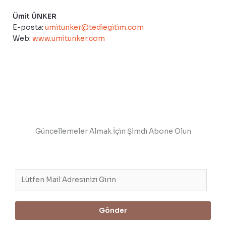
Ümit ÜNKER
E-posta:
umitunker@tediegitim.com
Web:
www.umitunker.com
Güncellemeler Almak İçin Şimdi Abone Olun
E
m
a
i
Gönder
l