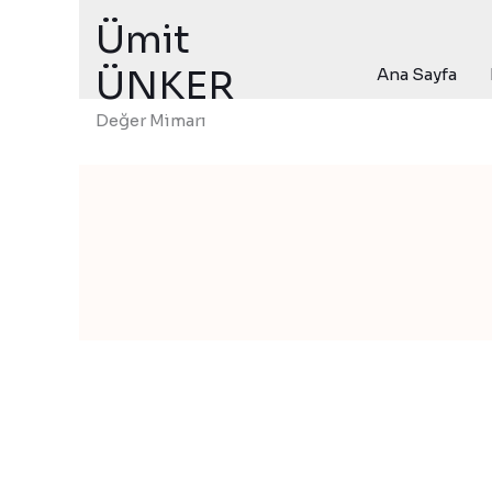
İçeriğe
Ümit
atla
ÜNKER
Ana Sayfa
Değer Mimarı