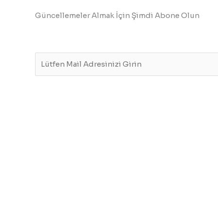
Güncellemeler Almak İçin Şimdi Abone Olun
E
m
a
i
l
*