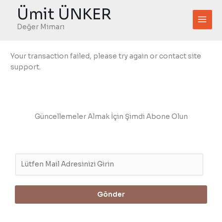
İçeriğe
Ümit ÜNKER
atla
Değer Mimarı
Your transaction failed, please try again or contact site
support.
Güncellemeler Almak İçin Şimdi Abone Olun
E
m
a
i
Gönder
l
*