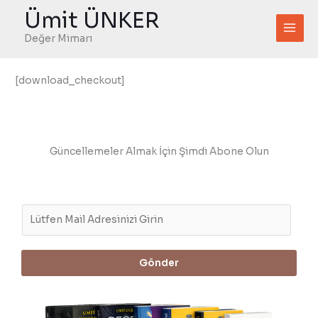
İçeriğe
Ümit ÜNKER
atla
Değer Mimarı
[download_checkout]
Güncellemeler Almak İçin Şimdi Abone Olun
E
m
a
i
Gönder
l
*